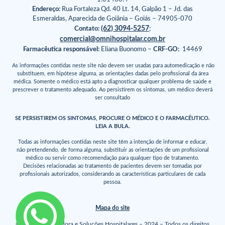
Endereço:
Rua Fortaleza Qd. 40 Lt. 14, Galpão 1 – Jd. das
Esmeraldas, Aparecida de Goiânia – Goiás – 74905-070
(62) 3094-5257
Contato:
;
comercial@omnihospitalar.com.br
Farmacêutica responsável:
Eliana Buonomo –
CRF-GO:
14469
As informações contidas neste site não devem ser usadas para automedicação e não
substituem, em hipótese alguma, as orientações dadas pelo profissional da área
médica. Somente o médico está apto a diagnosticar qualquer problema de saúde e
prescrever o tratamento adequado. Ao persistirem os sintomas, um médico deverá
ser consultado
SE PERSISTIREM OS SINTOMAS, PROCURE O MÉDICO E O FARMACÊUTICO.
LEIA A BULA.
Todas as informações contidas neste site têm a intenção de informar e educar,
não pretendendo, de forma alguma, substituir as orientações de um profissional
médico ou servir como recomendação para qualquer tipo de tratamento.
Decisões relacionadas ao tratamento de pacientes devem ser tomadas por
profissionais autorizados, considerando as características particulares de cada
pessoa.
Mapa do site
© Omni Distribuidora e Soluções Hospitalares – 2024 – Todos os direitos