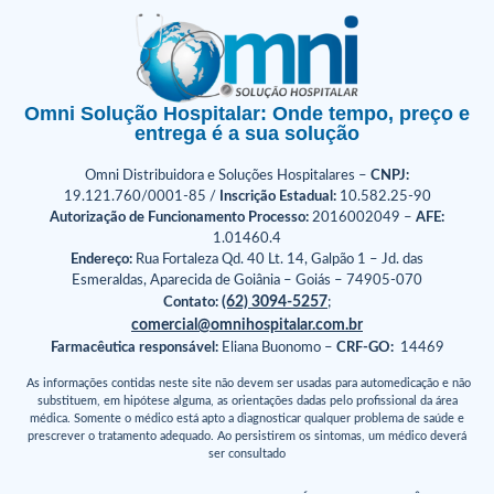
Omni Solução Hospitalar: Onde tempo, preço e
entrega é a sua solução
Omni Distribuidora e Soluções Hospitalares –
CNPJ:
19.121.760/0001-85 /
Inscrição Estadual:
10.582.25-90
Autorização de Funcionamento Processo:
2016002049 –
AFE:
1.01460.4
Endereço:
Rua Fortaleza Qd. 40 Lt. 14, Galpão 1 – Jd. das
Esmeraldas, Aparecida de Goiânia – Goiás – 74905-070
(62) 3094-5257
Contato:
;
comercial@omnihospitalar.com.br
Farmacêutica responsável:
Eliana Buonomo –
CRF-GO:
14469
As informações contidas neste site não devem ser usadas para automedicação e não
substituem, em hipótese alguma, as orientações dadas pelo profissional da área
médica. Somente o médico está apto a diagnosticar qualquer problema de saúde e
prescrever o tratamento adequado. Ao persistirem os sintomas, um médico deverá
ser consultado