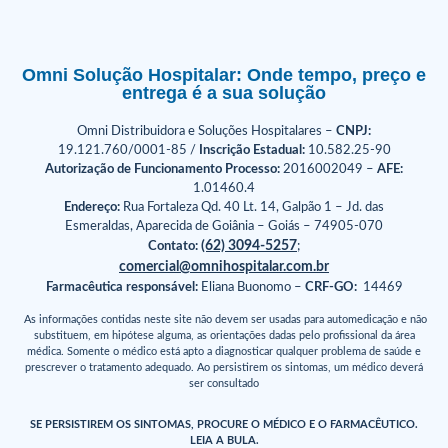
Omni Solução Hospitalar: Onde tempo, preço e
entrega é a sua solução
Omni Distribuidora e Soluções Hospitalares –
CNPJ:
19.121.760/0001-85 /
Inscrição Estadual:
10.582.25-90
Autorização de Funcionamento Processo:
2016002049 –
AFE:
1.01460.4
Endereço:
Rua Fortaleza Qd. 40 Lt. 14, Galpão 1 – Jd. das
Esmeraldas, Aparecida de Goiânia – Goiás – 74905-070
(62) 3094-5257
Contato:
;
comercial@omnihospitalar.com.br
Farmacêutica responsável:
Eliana Buonomo –
CRF-GO:
14469
As informações contidas neste site não devem ser usadas para automedicação e não
substituem, em hipótese alguma, as orientações dadas pelo profissional da área
médica. Somente o médico está apto a diagnosticar qualquer problema de saúde e
prescrever o tratamento adequado. Ao persistirem os sintomas, um médico deverá
ser consultado
SE PERSISTIREM OS SINTOMAS, PROCURE O MÉDICO E O FARMACÊUTICO.
LEIA A BULA.