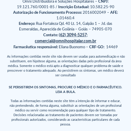
Omni Distribuidora e Soluções Hospitalares –
CNPJ:
19.121.760/0001-85 /
Inscrição Estadual:
10.582.25-90
Autorização de Funcionamento Processo:
2016002049 –
AFE:
1.01460.4
Endereço:
Rua Fortaleza Qd. 40 Lt. 14, Galpão 1 – Jd. das
Esmeraldas, Aparecida de Goiânia – Goiás – 74905-070
(62) 3094-5257
Contato:
;
comercial@omnihospitalar.com.br
Farmacêutica responsável:
Eliana Buonomo –
CRF-GO:
14469
As informações contidas neste site não devem ser usadas para automedicação e não
substituem, em hipótese alguma, as orientações dadas pelo profissional da área
médica. Somente o médico está apto a diagnosticar qualquer problema de saúde e
prescrever o tratamento adequado. Ao persistirem os sintomas, um médico deverá
ser consultado
SE PERSISTIREM OS SINTOMAS, PROCURE O MÉDICO E O FARMACÊUTICO.
LEIA A BULA.
Todas as informações contidas neste site têm a intenção de informar e educar,
não pretendendo, de forma alguma, substituir as orientações de um profissional
médico ou servir como recomendação para qualquer tipo de tratamento.
Decisões relacionadas ao tratamento de pacientes devem ser tomadas por
profissionais autorizados, considerando as características particulares de cada
pessoa.