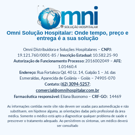
Omni Solução Hospitalar: Onde tempo, preço e
entrega é a sua solução
Omni Distribuidora e Soluções Hospitalares –
CNPJ:
19.121.760/0001-85 /
Inscrição Estadual:
10.582.25-90
Autorização de Funcionamento Processo:
2016002049 –
AFE:
1.01460.4
Endereço:
Rua Fortaleza Qd. 40 Lt. 14, Galpão 1 – Jd. das
Esmeraldas, Aparecida de Goiânia – Goiás – 74905-070
(62) 3094-5257
Contato:
;
comercial@omnihospitalar.com.br
Farmacêutica responsável:
Eliana Buonomo –
CRF-GO:
14469
As informações contidas neste site não devem ser usadas para automedicação e não
substituem, em hipótese alguma, as orientações dadas pelo profissional da área
médica. Somente o médico está apto a diagnosticar qualquer problema de saúde e
prescrever o tratamento adequado. Ao persistirem os sintomas, um médico deverá
ser consultado