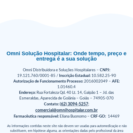
Omni Solução Hospitalar: Onde tempo, preço e
entrega é a sua solução
Omni Distribuidora e Soluções Hospitalares –
CNPJ:
19.121.760/0001-85 /
Inscrição Estadual:
10.582.25-90
Autorização de Funcionamento Processo:
2016002049 –
AFE:
1.01460.4
Endereço:
Rua Fortaleza Qd. 40 Lt. 14, Galpão 1 – Jd. das
Esmeraldas, Aparecida de Goiânia – Goiás – 74905-070
(62) 3094-5257
Contato:
;
comercial@omnihospitalar.com.br
Farmacêutica responsável:
Eliana Buonomo –
CRF-GO:
14469
As informações contidas neste site não devem ser usadas para automedicação e não
substituem, em hipótese alguma, as orientações dadas pelo profissional da área