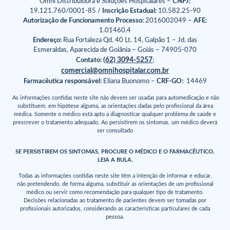
Omni Distribuidora e Soluções Hospitalares –
CNPJ:
19.121.760/0001-85 /
Inscrição Estadual:
10.582.25-90
Autorização de Funcionamento Processo:
2016002049 –
AFE:
1.01460.4
Endereço:
Rua Fortaleza Qd. 40 Lt. 14, Galpão 1 – Jd. das
Esmeraldas, Aparecida de Goiânia – Goiás – 74905-070
(62) 3094-5257
Contato:
;
comercial@omnihospitalar.com.br
Farmacêutica responsável:
Eliana Buonomo –
CRF-GO:
14469
As informações contidas neste site não devem ser usadas para automedicação e não
substituem, em hipótese alguma, as orientações dadas pelo profissional da área
médica. Somente o médico está apto a diagnosticar qualquer problema de saúde e
prescrever o tratamento adequado. Ao persistirem os sintomas, um médico deverá
ser consultado
SE PERSISTIREM OS SINTOMAS, PROCURE O MÉDICO E O FARMACÊUTICO.
LEIA A BULA.
Todas as informações contidas neste site têm a intenção de informar e educar,
não pretendendo, de forma alguma, substituir as orientações de um profissional
médico ou servir como recomendação para qualquer tipo de tratamento.
Decisões relacionadas ao tratamento de pacientes devem ser tomadas por
profissionais autorizados, considerando as características particulares de cada
pessoa.