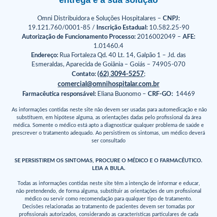
entrega é a sua solução
Omni Distribuidora e Soluções Hospitalares –
CNPJ:
19.121.760/0001-85 /
Inscrição Estadual:
10.582.25-90
Autorização de Funcionamento Processo:
2016002049 –
AFE:
1.01460.4
Endereço:
Rua Fortaleza Qd. 40 Lt. 14, Galpão 1 – Jd. das
Esmeraldas, Aparecida de Goiânia – Goiás – 74905-070
(62) 3094-5257
Contato:
;
comercial@omnihospitalar.com.br
Farmacêutica responsável:
Eliana Buonomo –
CRF-GO:
14469
As informações contidas neste site não devem ser usadas para automedicação e não
substituem, em hipótese alguma, as orientações dadas pelo profissional da área
médica. Somente o médico está apto a diagnosticar qualquer problema de saúde e
prescrever o tratamento adequado. Ao persistirem os sintomas, um médico deverá
ser consultado
SE PERSISTIREM OS SINTOMAS, PROCURE O MÉDICO E O FARMACÊUTICO.
LEIA A BULA.
Todas as informações contidas neste site têm a intenção de informar e educar,
não pretendendo, de forma alguma, substituir as orientações de um profissional
médico ou servir como recomendação para qualquer tipo de tratamento.
Decisões relacionadas ao tratamento de pacientes devem ser tomadas por
profissionais autorizados, considerando as características particulares de cada