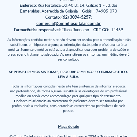
Endereço:
Rua Fortaleza Qd. 40 Lt. 14, Galpão 1 – Jd. das
Esmeraldas, Aparecida de Goiânia – Goiás – 74905-070
(62) 3094-5257
Contato:
;
comercial@omnihospitalar.com.br
Farmacêutica responsável:
Eliana Buonomo –
CRF-GO:
14469
As informações contidas neste site não devem ser usadas para automedicação e não
substituem, em hipótese alguma, as orientações dadas pelo profissional da área
médica. Somente o médico está apto a diagnosticar qualquer problema de saúde e
prescrever o tratamento adequado. Ao persistirem os sintomas, um médico deverá
ser consultado
SE PERSISTIREM OS SINTOMAS, PROCURE O MÉDICO E O FARMACÊUTICO.
LEIA A BULA.
Todas as informações contidas neste site têm a intenção de informar e educar,
não pretendendo, de forma alguma, substituir as orientações de um profissional
médico ou servir como recomendação para qualquer tipo de tratamento.
Decisões relacionadas ao tratamento de pacientes devem ser tomadas por
profissionais autorizados, considerando as características particulares de cada
pessoa.
Mapa do site
© Omni Distribuidora e Soluções Hospitalares – 2024 – Todos os direitos