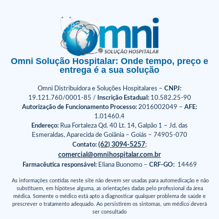
Omni Solução Hospitalar: Onde tempo, preço e
entrega é a sua solução
Omni Distribuidora e Soluções Hospitalares –
CNPJ:
19.121.760/0001-85 /
Inscrição Estadual:
10.582.25-90
Autorização de Funcionamento Processo:
2016002049 –
AFE:
1.01460.4
Endereço:
Rua Fortaleza Qd. 40 Lt. 14, Galpão 1 – Jd. das
Esmeraldas, Aparecida de Goiânia – Goiás – 74905-070
(62) 3094-5257
Contato:
;
comercial@omnihospitalar.com.br
Farmacêutica responsável:
Eliana Buonomo –
CRF-GO:
14469
As informações contidas neste site não devem ser usadas para automedicação e não
substituem, em hipótese alguma, as orientações dadas pelo profissional da área
médica. Somente o médico está apto a diagnosticar qualquer problema de saúde e
prescrever o tratamento adequado. Ao persistirem os sintomas, um médico deverá
ser consultado