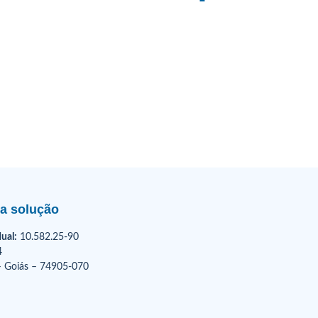
ua solução
ual:
10.582.25-90
4
 – Goiás – 74905-070