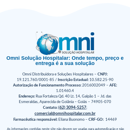
Omni Solução Hospitalar: Onde tempo, preço e
entrega é a sua solução
Omni Distribuidora e Soluções Hospitalares –
CNPJ:
19.121.760/0001-85 /
Inscrição Estadual:
10.582.25-90
Autorização de Funcionamento Processo:
2016002049 –
AFE:
1.01460.4
Endereço:
Rua Fortaleza Qd. 40 Lt. 14, Galpão 1 – Jd. das
Esmeraldas, Aparecida de Goiânia – Goiás – 74905-070
(62) 3094-5257
Contato:
;
comercial@omnihospitalar.com.br
Farmacêutica responsável:
Eliana Buonomo –
CRF-GO:
14469
As informações contidas neste site não devem ser usadas para automedicação e não