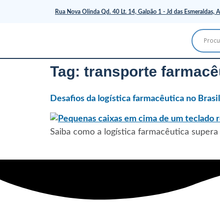
Rua Nova Olinda Qd. 40 Lt. 14, Galpão 1 - Jd das Esmeraldas, A
Tag:
transporte farmacê
Desafios da logística farmacêutica no Brasi
Saiba como a logística farmacêutica supera 