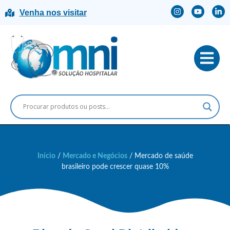
Venha nos visitar
Início
/
Mercado e Negócios
/ Mercado de saúde
brasileiro pode crescer quase 10%