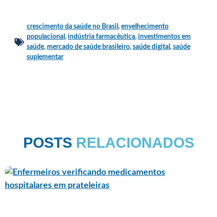
crescimento da saúde no Brasil
,
envelhecimento
populacional
,
indústria farmacêutica
,
investimentos em
saúde
,
mercado de saúde brasileiro
,
saúde digital
,
saúde
suplementar
POSTS
RELACIONADOS