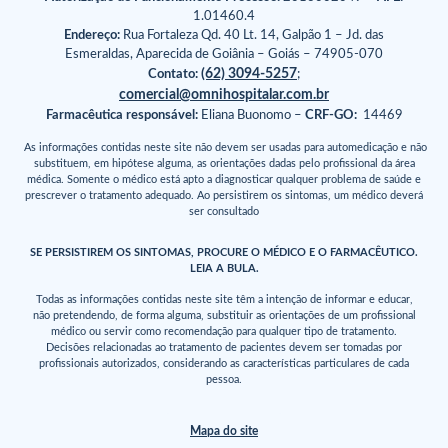
1.01460.4
Endereço:
Rua Fortaleza Qd. 40 Lt. 14, Galpão 1 – Jd. das
Esmeraldas, Aparecida de Goiânia – Goiás – 74905-070
(62) 3094-5257
Contato:
;
comercial@omnihospitalar.com.br
Farmacêutica responsável:
Eliana Buonomo –
CRF-GO:
14469
As informações contidas neste site não devem ser usadas para automedicação e não
substituem, em hipótese alguma, as orientações dadas pelo profissional da área
médica. Somente o médico está apto a diagnosticar qualquer problema de saúde e
prescrever o tratamento adequado. Ao persistirem os sintomas, um médico deverá
ser consultado
SE PERSISTIREM OS SINTOMAS, PROCURE O MÉDICO E O FARMACÊUTICO.
LEIA A BULA.
Todas as informações contidas neste site têm a intenção de informar e educar,
não pretendendo, de forma alguma, substituir as orientações de um profissional
médico ou servir como recomendação para qualquer tipo de tratamento.
Decisões relacionadas ao tratamento de pacientes devem ser tomadas por
profissionais autorizados, considerando as características particulares de cada
pessoa.
Mapa do site