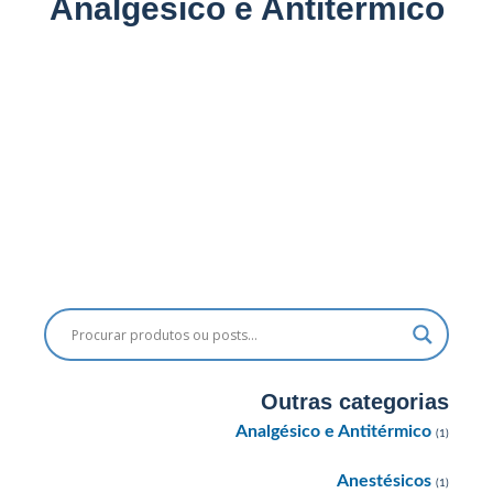
Analgésico e Antitérmico
Analgésico e Antitérmico
Dipirona Monoidratada 500mg/mL, ampola com
2mL de solução de uso intramuscular ou
intravenoso
Outras categorias
Analgésico e Antitérmico
(1)
Anestésicos
(1)