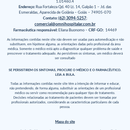
1.01460.4
Endereço:
Rua Fortaleza Qd. 40 Lt. 14, Galpão 1 – Jd. das
Esmeraldas, Aparecida de Goiânia – Goiás – 74905-070
(62) 3094-5257
Contato:
;
comercial@omnihospitalar.com.br
Farmacêutica responsável:
Eliana Buonomo –
CRF-GO:
14469
As informações contidas neste site não devem ser usadas para automedicação e não
substituem, em hipótese alguma, as orientações dadas pelo profissional da área
médica. Somente o médico está apto a diagnosticar qualquer problema de saúde e
prescrever o tratamento adequado. Ao persistirem os sintomas, um médico deverá
ser consultado
SE PERSISTIREM OS SINTOMAS, PROCURE O MÉDICO E O FARMACÊUTICO.
LEIA A BULA.
Todas as informações contidas neste site têm a intenção de informar e educar,
não pretendendo, de forma alguma, substituir as orientações de um profissional
médico ou servir como recomendação para qualquer tipo de tratamento.
Decisões relacionadas ao tratamento de pacientes devem ser tomadas por
profissionais autorizados, considerando as características particulares de cada
pessoa.
Mapa do site