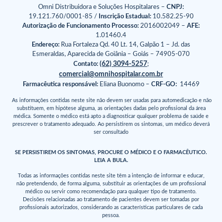
Omni Distribuidora e Soluções Hospitalares –
CNPJ:
19.121.760/0001-85 /
Inscrição Estadual:
10.582.25-90
Autorização de Funcionamento Processo:
2016002049 –
AFE:
1.01460.4
Endereço:
Rua Fortaleza Qd. 40 Lt. 14, Galpão 1 – Jd. das
Esmeraldas, Aparecida de Goiânia – Goiás – 74905-070
(62) 3094-5257
Contato:
;
comercial@omnihospitalar.com.br
Farmacêutica responsável:
Eliana Buonomo –
CRF-GO:
14469
As informações contidas neste site não devem ser usadas para automedicação e não
substituem, em hipótese alguma, as orientações dadas pelo profissional da área
médica. Somente o médico está apto a diagnosticar qualquer problema de saúde e
prescrever o tratamento adequado. Ao persistirem os sintomas, um médico deverá
ser consultado
SE PERSISTIREM OS SINTOMAS, PROCURE O MÉDICO E O FARMACÊUTICO.
LEIA A BULA.
Todas as informações contidas neste site têm a intenção de informar e educar,
não pretendendo, de forma alguma, substituir as orientações de um profissional
médico ou servir como recomendação para qualquer tipo de tratamento.
Decisões relacionadas ao tratamento de pacientes devem ser tomadas por
profissionais autorizados, considerando as características particulares de cada
pessoa.